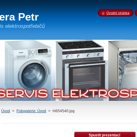
era Petr
Úvodní stránka
is elektrospotřebičů
Úvod
>
Fotogalerie: Úvod
>
hl654540.jpg
Spustit prezentaci