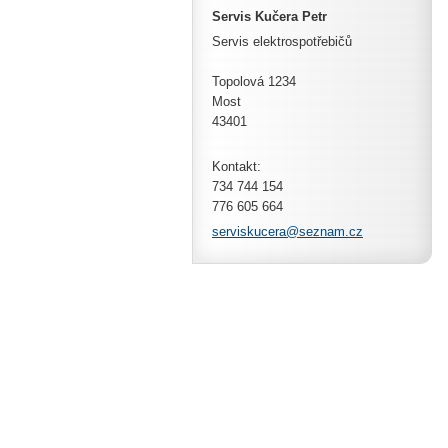
Servis Kučera Petr
Servis elektrospotřebičů
Topolová 1234
Most
43401
Kontakt:
734 744 154
776 605 664
servisku
cera@sez
nam.cz