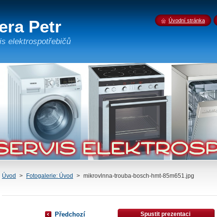
era Petr
Úvodní stránka
is elektrospotřebičů
Úvod
>
Fotogalerie: Úvod
>
mikrovlnna-trouba-bosch-hmt-85m651.jpg
Předchozí
Spustit prezentaci