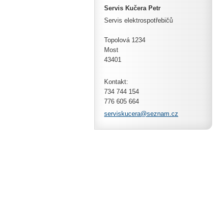
Servis Kučera Petr
Servis elektrospotřebičů
Topolová 1234
Most
43401
Kontakt:
734 744 154
776 605 664
servisku
cera@sez
nam.cz