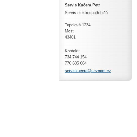
Servis Kučera Petr
Servis elektrospotřebičů
Topolová 1234
Most
43401
Kontakt:
734 744 154
776 605 664
servisku
cera@sez
nam.cz