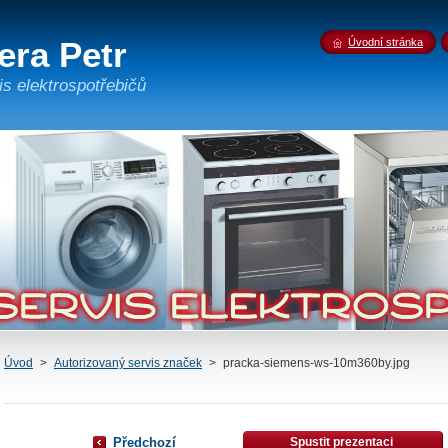
era Petr
Úvodní stránka
is elektrospotřebičů
Úvod
>
Autorizovaný servis značek
>
pracka-siemens-ws-10m360by.jpg
Předchozí
Spustit prezentaci