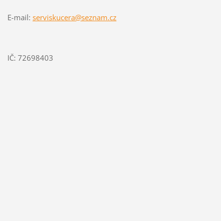
E-mail:
serviskucera@seznam.cz
IČ: 72698403